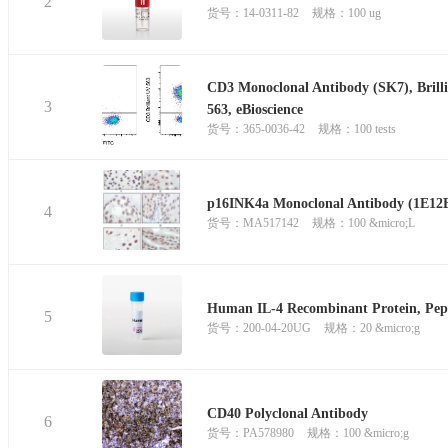
2
货号：14-0311-82
规格：100 ug
CD3 Monoclonal Antibody (SK7), Brillia
3
563, eBioscience
货号：365-0036-42
规格：100 tests
p16INK4a Monoclonal Antibody (1E12
4
货号：MA517142
规格：100 &micro;L
Human IL-4 Recombinant Protein, Pe
5
货号：200-04-20UG
规格：20 &micro;g
CD40 Polyclonal Antibody
6
货号：PA578980
规格：100 &micro;g